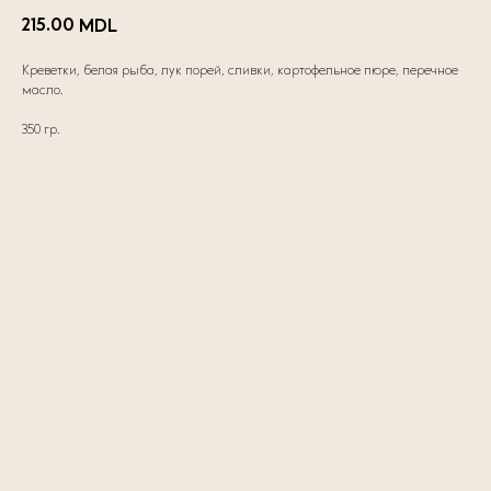
215.00
MDL
Креветки, белая рыба, лук порей, сливки, картофельное пюре, перечное
масло.
350 гр.